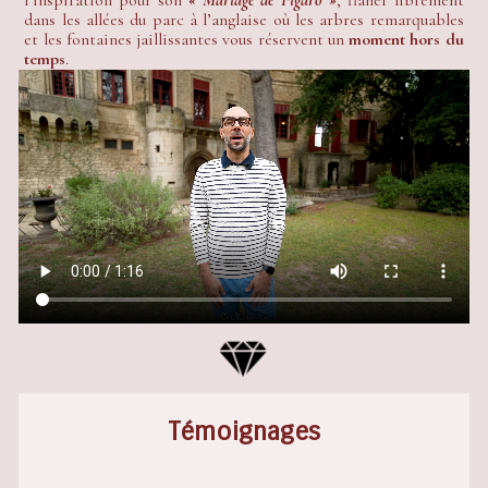
l’inspiration pour son
« Mariage de Figaro »
, flâner librement
dans les allées du parc à l’anglaise où les arbres remarquables
et les fontaines jaillissantes vous réservent un
moment hors du
temps
.
Témoignages