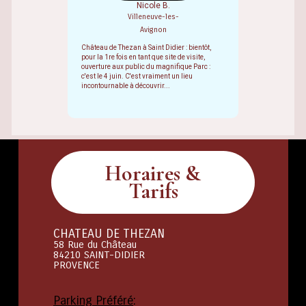
Nicole B.
Villeneuve-les-
Avignon
Château de Thezan à Saint Didier : bientôt,
pour la 1re fois en tant que site de visite,
ouverture aux public du magnifique Parc :
c'est le 4 juin. C'est vraiment un lieu
incontournable à découvrir...
Horaires &
Tarifs
CHATEAU DE THEZAN
58 Rue du Château
84210 SAINT-DIDIER
PROVENCE
Parking Préféré
: