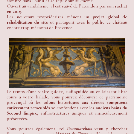
sombre dans l’oubli et se replie sur lui-même.
Ouvert au vandalisme, il est sauvé de l’abandon par son
rachat
en 2019
.
Les nouveaux propriétaires mènent un
projet global de
réhabilitation du site
et partagent avec le public ce château
encore trop méconnu de Provence.
Le temps d’une visite guidée, audioguidée ou en laissant libre
cours à votre balade, vous pourrez découvrir ce patrimoine
provençal où les
salons historiques aux décors somptueux
entièrement remeublés
se confondent avec les
anciens bains du
Second Empire
, infrastructures uniques et miraculeusement
préservées.
Vous pourrez également, tel
Beaumarchais
venu y chercher