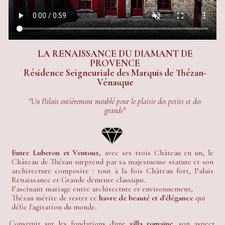
LA RENAISSANCE DU DIAMANT DE
PROVENCE
Résidence Seigneuriale des Marquis de Thézan-
Vénasque
"Un Palais entièrement meublé pour le plaisir des petits et des
grands"
Entre Luberon et Ventoux
, avec ses trois Château en un, le
Château de Thézan surprend par sa majestueuse stature et son
architecture composite : tout à la fois Château fort, Palais
Renaissance et Grande demeure classique.
Fascinant mariage entre architecture et environnement,
Thézan mérite de rester ce
havre de beauté et d'élégance
qui
défie l'agitation du monde.
Construit sur les fondations d'une
villa romaine
, son aspect